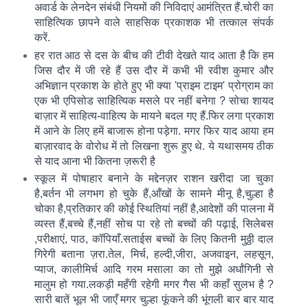
अवार्ड के लेनदेन संबंधी नियमों की निविदाएं आमंत्रित हैं.चोरी का
साहित्यिक छापने वाले साहसिक प्रकाशक भी तत्काल संपर्क
करें.
हर रात आठ से दस के बीच की टीवी देखते याद आता है कि हम
जिस दौर में जी रहे हैं उस दौर में कभी भी रवीश कुमार और
अभिज्ञान प्रकाश के होते हुए भी क्या 'प्राइम टाइम' प्रोग्राम का
एक भी एपिसोड साहित्यिक मसले पर नहीं बनेगा ? सोचा शायद
बाज़ार में साहित्य-वाहित्य के मायने बदल गए हैं.फिर लगा प्रकाश
में आने के लिए हमें बाजारू होना पड़ेगा. मगर फिर याद आया हम
बाज़ारवाद के वोरोध में तो लिखना शुरू हुए थे. ये यथासमय ठीक
से याद आना भी कितना ज़रूरी है
स्कूल में पोषाहार बनाने के मद्देनज़र राशन खरीदा जा चुका
है,बर्तन भी लगभग हो चुके हैं,आँखों के सामने मीनू है,चुल्हा है
चोका है,प्रतिकार की कोई स्थितियां नहीं है,आदेशों की पालना में
व्यस्त हैं,बच्चे हैं,नहीं सोच पा रहे तो बच्चों की पढ़ाई, सिलेबस
,परीक्षाएं, पाठ, कॉपियाँ.
सताईस बच्चों के लिए कितनी मुठ्ठी दाल
गिरेगी बताना ज़रा.तेल, मिर्च, हल्दी,जीरा, अजवाइ
न, लहसून,
प्याज, कालीमिर्च आदि गरम मसाला का तो मुझे अर्धांगिनी से
मालुम हो गया.लकड़ी महँगी रहेगी मगर गैस भी कहाँ सुलभ है ?
सारी बातें भूल भी जाएँ मगर चुल्हा फूंकने की भूंगली बार बार याद