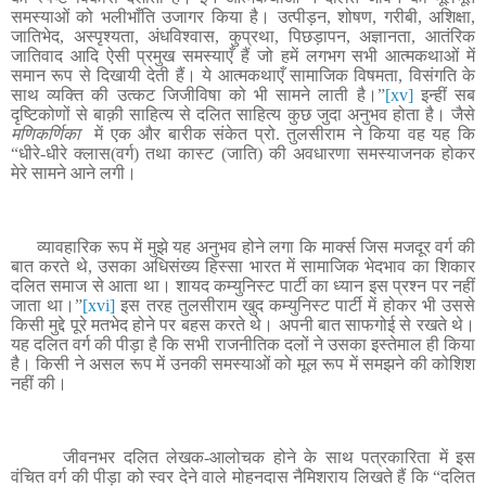
समस्याओं को भलीभाँति उजागर किया है। उत्पीड़न, शोषण, गरीबी, अशिक्षा,
जातिभेद, अस्पृश्यता, अंधविश्वास, कुप्रथा, पिछड़ापन, अज्ञानता, आतंरिक
जातिवाद आदि ऐसी प्रमुख समस्याएँ हैं जो हमें लगभग सभी आत्मकथाओं में
समान रूप से दिखायी देती हैं। ये आत्मकथाएँ सामाजिक विषमता, विसंगति के
साथ व्यक्ति की उत्कट जिजीविषा को भी सामने लाती है।
”
[xv]
इन्हीं सब
दृष्टिकोणों से बाक़ी साहित्य से दलित साहित्य कुछ जुदा अनुभव होता है। जैसे
मणिकर्णिका
में एक और बारीक संकेत प्रो. तुलसीराम ने किया वह यह कि
“धीरे-धीरे क्लास(वर्ग) तथा कास्ट (जाति) की अवधारणा समस्याजनक होकर
मेरे सामने आने लगी।
व्यावहारिक रूप में मुझे यह अनुभव होने लगा कि मार्क्स जिस मजदूर वर्ग की
बात करते थे, उसका अधिसंख्य हिस्सा भारत में सामाजिक भेदभाव का शिकार
दलित समाज से आता था। शायद कम्युनिस्ट पार्टी का ध्यान इस प्रश्न पर नहीं
जाता था।”
[xvi]
इस तरह तुलसीराम खुद कम्युनिस्ट पार्टी में होकर भी उससे
किसी मुद्दे पूरे मतभेद होने पर बहस करते थे। अपनी बात साफगोई से रखते थे।
यह दलित वर्ग की पीड़ा है कि सभी राजनीतिक दलों ने उसका इस्तेमाल ही किया
है। किसी ने असल रूप में उनकी समस्याओं को मूल रूप में समझने की कोशिश
नहीं की।
जीवनभर दलित लेखक-आलोचक होने के साथ पत्रकारिता में इस
वंचित वर्ग की पीड़ा को स्वर देने वाले मोहनदास नैमिशराय लिखते हैं कि “दलित