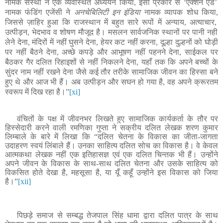
नामक संस्था ने एक व्यवस्थित अध्ययन किया
,
इसी प्रकार से ‘एक्शन एड’
नामक फंडिंग एजेंसी ने
अनचेबिलिटी इन इंडिया
नामक व्यापक शोध किया
,
जिससे ज़ाहिर हुआ कि राजस्थान में बहुत सारे रूपों में अन्याय
,
अत्याचार
,
उत्पीड़न, भेदभाव व शोषण मौजूद है। मसलन सार्वजनिक स्थानों पर पानी नही
लेने देना
,
मंदिरों में नहीं घुसने देना
,
हेयर कट नहीं करना
,
दूल्हा दुल्हनों को घोड़ी
पर नहीं बैठने देना
,
अच्छे कपड़े और आभूषण नहीं पहनने देना
,
साईकल पर
बैठकर गैर दलित रिहाइशों से नहीं निकलने देना
,
यहाँ तक कि अपने बच्चों के
सुंदर नाम नहीं रखने देना जैसे कई तौर तरीके सामाजिक जीवन का हिस्सा बने
हुए थे और आज भी हैं। अब उत्पीड़न और सघन हो गया है
,
वह अपने क्रूरतम
स्वरूप में दिख रहा है।
”
[xi]
वंचितों के पक्ष में जीवनभर लिखते हुए सामाजिक कार्यकर्ता के तौर पर
हिस्सेदारी करने वाली रमणिका गुप्ता ने सक्रीय दलित लेखक शरण कुमार
लिम्बाले के बारे में लिखा कि “दलित चेतना के विकास का जीता-जागता
उदाहरण स्वयं लिंबाले हैं। उनका साहित्य दलित सोच का विकास है। वे केवल
आत्मकथा लेखक नहीं एक इतिहासज्ञ एवं एक दलित चिन्तक भी हैं। उन्होंने
अपने जीवन के विकास के साथ-साथ दलित चेतना और उसके साहित्य को
विकसित होते देखा है, महसूसा है, या यूँ कहूँ उन्होंने इस विकास को जिया
है।”
[xii]
पिछड़े समाज से सम्बद्ध तेजपाल सिंह धामा द्वारा दलित पात्र के साथ