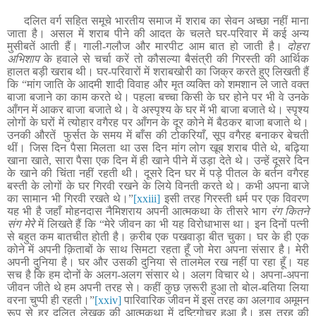
दलित वर्ग सहित समूचे भारतीय समाज में शराब का सेवन अच्छा नहीं माना
जाता है। असल में शराब पीने की आदत के चलते घर-परिवार में कई अन्य
मुसीबतें आती हैं। गाली-गलौज और मारपीट आम बात हो जाती है।
दोहरा
अभिशाप
के हवाले से चर्चा करें तो कौसल्या बैसंत्री की गिरस्ती की आर्थिक
हालत बड़ी खराब थी। घर-परिवारों में शराबखोरी का जिक्र करते हुए लिखती हैं
कि
“
मांग जाति के आदमी शादी विवाह और मृत व्यक्ति को शमशान ले जाते वक्त
बाजा बजाने का काम करते थे। पहला बच्चा किसी के घर होने पर भी वे उनके
आँगन में आकर बाजा बजाते थे। वे अस्पृश्य के घर में भी बाजा बजाते थे। स्पृश्य
लोगों के घरों में त्योहार वगैरह पर आँगन के दूर कोने में बैठकर बाजा बजाते थे।
उनकी औरतें फुर्सत के समय में बाँस की टोकरियाँ, सूप वगैरह बनाकर बेचती
थीं। जिस दिन पैसा मिलता था उस दिन मांग लोग खूब शराब पीते थे, बढ़िया
खाना खाते, सारा पैसा एक दिन में ही खाने पीने में उड़ा देते थे। उन्हें दूसरे दिन
के खाने की चिंता नहीं रहती थी। दूसरे दिन घर में पड़े पीतल के बर्तन वगैरह
बस्ती के लोगों के घर गिरवी रखने के लिये विनती करते थे। कभी अपना बाजे
का सामान भी गिरवी रखते थे।
”
[xxiii]
इसी तरह गिरस्ती धर्म पर एक विवरण
यह भी है जहाँ मोहनदास नैमिशराय अपनी आत्मकथा के तीसरे भाग
रंग कितने
संग मेरे
में लिखते हैं कि “मेरे जीवन का भी यह विरोधाभास था। इन दिनों पत्नी
से बहुत कम बातचीत होती है। क़रीब एक पखवाड़ा बीत चुका। घर के ही एक
कोने में अपनी क़िताबों के साथ सिमटा रहता हूँ जो मेरा अपना संसार है। मेरी
अपनी दुनिया है। घर और उसकी दुनिया से तालमेल रख नहीं पा रहा हूँ। यह
सच है कि हम दोनों के अलग-अलग संसार थे। अलग विचार थे। अपना-अपना
जीवन जीते थे हम अपनी तरह से। कहीं कुछ ज़रूरी हुआ तो बोल-बतिया लिया
वरना चुप्पी ही रहती।”
[xxiv]
पारिवारिक जीवन में इस तरह का अलगाव अमूमन
रूप से हर दलित लेखक की आत्मकथा में दृष्टिगोचर हुआ है। इस तरह की