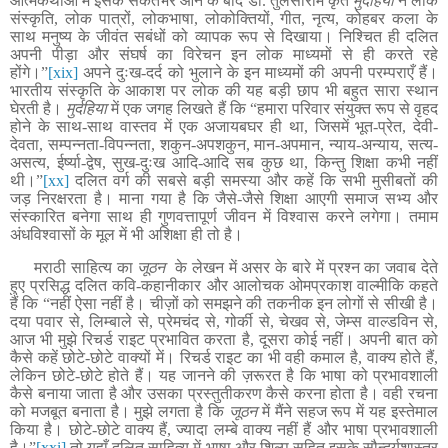
आत्मकथाओं में इसके संकेतभर आने के बाद डॉ. तुलसीराम कृत
मुर्दहिया
ने लोक
संस्कृति, लोक पात्रों, लोकभाषा, लोकोक्तियों, गीत, नृत्य, कोहबर कला के
साथ मनुष्य के जीवंत सबंधों को व्यापक रूप से दिखाया। निश्चित ही दलित
अपनी पीड़ा और संघर्ष का विरेचन इन लोक माध्यमों से ही करते रहे
होंगे।”
[xix]
अपने दुःख-दर्द को भुलाने के इन माध्यमों की अपनी परम्पराएँ हैं
।
भारतीय संस्कृति के आकाश पर लोक की यह बड़ी छाप भी बहुत सारा स्थान
घेरती है।
मुर्दहिया
में एक जगह लिखते हैं कि “हमारा परिवार संयुक्त रूप से वृहद
होने के साथ-साथ वास्तव में एक अजायबघर ही था, जिसमें भूत-प्रेत, देवी-
देवता, सम्पन्नता-विपन्नता, शकुन-अपशकुन, मान-अपमान, न्याय-अन्याय, सत्य-
असत्य, ईर्ष्या-द्वेष, सुख-दुःख आदि-आदि सब कुछ था, किन्तु शिक्षा कभी नहीं
थी।”
[xx]
दलित वर्ग की सबसे बड़ी समस्या और कहें कि सभी मुसीबतों की
जड़ निरक्षरता है
। माना गया है कि जैसे-जैसे शिक्षा आएगी समाज सभ्य और
संस्कारित बनेगा साथ ही गुणवत्तापूर्ण जीवन में विश्वास करने लगेगा। तमाम
अंधविश्वासों के मूल में भी अशिक्षा ही तो है।
मराठी साहित्य का
जूठन
के लेखन में असर के बारे में प्रश्न का जवाब देते
हुए प्रसिद्ध दलित कवि-कहानीकार और आलोचक ओमप्रकाश वाल्मीकि कहते
हैं कि “नहीं ऐसा नहीं है। चीज़ों को समझने की तकनीक इन लोगों से सीखी है।
दया पवार से, लिम्बाले से, प्रेमचंद से, गोर्की से, चेखव से, जेम्स वाल्डविन से,
आज भी मुझे रिचर्ड राइट प्रभावित करता है, दूसरा कोई नहीं। अपनी बात को
कैसे कहें छोटे-छोटे वाक्यों में। रिचर्ड राइट का भी वही कमाल है, वाक्य होते हैं,
लेकिन छोटे-छोटे होते हैं। यह जानने की ज़रूरत है कि भाषा को प्रभावशाली
कैसे बनाया जाता है और उसका प्रस्तुतीकरण कैसे करना होता है। वही रचना
को मजबूत बनाता है। मुझे लगता है कि
जूठन
में मैंने सहज रूप में यह इस्तेमाल
किया है। छोटे-छोटे वाक्य हैं, ज्यादा लम्बे वाक्य नहीं हैं और भाषा प्रभावशाली
है।”
[xxi]
तो यहाँ दलित साहित्य में भाषा और शिल्प सहित इसके सौन्दर्यशास्त्र