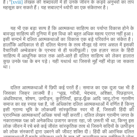
है।
”
[xviii]
लेखक की शब्दावली में ही उनके जीवन के कड़वे अनुभवों का ताप
महसूस कर सकते हैं। यह सबाल्टर्न थ्योरी का एक संकेतभर है।
यह भी एक बड़ा सत्य है कि आत्मकथा साहित्य का पर्याप्त विकास होने के
बावजूद साहित्य की दुनिया में इस विधा को बहुत अधिक महत्व प्राप्त नहीं हुआ
।
इसी सन्दर्भ में दलित आत्मकथाओं का विकास एक बड़े परिवर्तन का संकेत है।
हालाँकि आदिकाल से ही दलित चेतना के तत्व मौजूद रहे मगर असल में इसकी
वैचारिकी अम्बेडकर के प्रभाव से ही फलीफूली। एक हज़ार साल के हिंदी
साहित्य में आधुनिक काल तक आते-आते ही दलित साहित्य को लेकर हालात
कुछ उनके पक्ष के बन पड़े। यही यथार्थ था जिससे मुहँ नहीं मोड़ा जा सकता
था।
दलित आत्मकथाओं में छिपी कई परतें हैं
।
समाज का एक दूजा पक्ष भी है
जिसका जिक्र लाजमी है
।
“भूख, गरीबी, भेदभाव, अशिक्षा, पिछड़ापन,
अंधविश्वास, शोषण, उत्पीड़न, कुरीतियाँ, झाड़-फूँक आदि जादू-टोना ग्रामीण
समाज का वह स्याह पक्ष है, जो अधिकांश दलित आत्मकथाओं में वर्णित है किन्तु
इसी ग्राम्य भूमि के लोकधर्मी सांस्कृतिक स्वर भी हैं, जिसकी हिंदी की
प्रारम्भिक आत्मकथाएँ अधिक चर्चा नहीं करतीं। दलित लेखन ग्रामीण जगत के
नकारात्मक पक्ष को अनेकविध उजागर करता रहा, जो ज़रूरी भी था, किन्तु इस
लोक जीवन में रचे बसे कई जीवंत सांस्कृतिक तत्व थे जिसने सदियों के उत्पीड़न
को लोक संस्कारों द्वारा उबरने की जीवट शक्ति दी। हिंदी की आरंभिक दलित