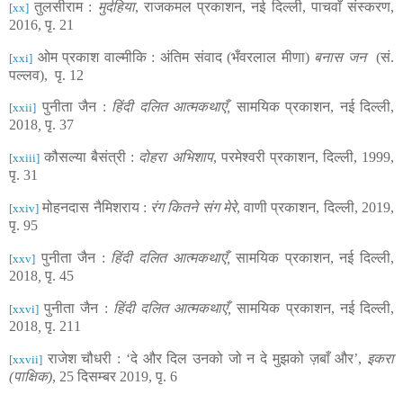
तुलसीराम :
मुर्दहिया
, राजकमल प्रकाशन, नई दिल्ली, पाचवाँ संस्करण
,
[xx]
2016, पृ.
21
ओम प्रकाश वाल्मीकि : अंतिम संवाद (भँवरलाल मीणा)
बनास जन
(सं.
[xxi]
पल्लव), पृ. 12
पुनीता जैन :
हिंदी दलित आत्मकथाएँ,
सामयिक प्रकाशन, नई दिल्ली,
[xxii]
2018
,
पृ.
37
कौसल्या बैसंत्री :
दोहरा अभिशाप
, परमेश्वरी प्रकाशन, दिल्ली, 1999
,
[xxiii]
पृ
. 31
मोहनदास नैमिशराय :
रंग कितने संग मेरे
, वाणी प्रकाशन, दिल्ली
, 2019
,
[xxiv]
पृ.
95
पुनीता जैन :
हिंदी दलित आत्मकथाएँ,
सामयिक प्रकाशन, नई दिल्ली,
[xxv]
2018
,
पृ.
45
पुनीता जैन :
हिंदी दलित आत्मकथाएँ,
सामयिक प्रकाशन, नई दिल्ली,
[xxvi]
2018
,
पृ.
211
राजेश चौधरी
: ‘
दे और दिल उनको जो न दे मुझको ज़बाँ और
’,
इकरा
[xxvii]
(पाक्षिक)
,
25
दिसम्बर
2019,
पृ.
6