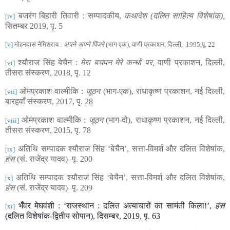
बजरंग बिहारी तिवारी : सम्पादकीय,
कथादेश (दलित साहित्य विशेषांक),
[iv]
सितम्बर
2019
, पृ.
5
[v]
मोहनदास नैमिशराय :
अपने-अपने पिंजरे
(भाग एक), वाणी प्रकाशन, दिल्ली, 1995
,
पृ.
22
श्यौराज सिंह बेचैन :
मेरा बचपन मेरे कन्धों पर,
वाणी प्रकाशन, दिल्ली
,
[vi]
तीसरा संस्करण,
2018
,
पृ.
12
ओमप्रकाश वाल्मीकि :
जूठन
(भाग
-
एक), राधाकृष्ण प्रकाशन, नई दिल्ली,
[vii]
बारहवाँ संस्करण
, 2017
, पृ.
28
ओमप्रकाश वाल्मीकि :
जूठन
(भाग
-
दो), राधाकृष्ण प्रकाशन, नई दिल्ली,
[viii]
तीसरा संस्करण
, 2015
, पृ.
78
अतिथि सम्पादक श्यौराज सिंह ‘बेचैन’, सत्ता-विमर्श और दलित विशेषांक,
[ix]
हंस
(सं. राजेंद्र यादव) पृ.
200
अतिथि सम्पादक श्यौराज सिंह ‘बेचैन’, सत्ता-विमर्श और दलित विशेषांक,
[x]
हंस
(सं. राजेंद्र यादव) पृ.
209
भँवर मेघवंशी : ‘राजस्थान : दलित अत्याचारों का सामंती किला!’,
हंस
[xi]
(दलित विशेषांक-द्वितीय सोपान), दिसम्बर,
2019,
पृ.
63