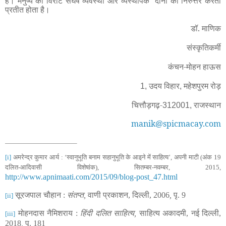
हैं
। मनुष्य का विराट संघर्ष व्यवस्था और व्यस्थापक दोनों को निरुत्तर करता
प्रतीत होता है।
डॉ. माणिक
संस्कृतिकर्मी
कंचन-मोहन हाऊस
उदय विहार
महेशपुरम रोड़
1,
,
चित्तौड़गढ़-
राजस्थान
312001,
manik@spicmacay.com
[i]
अमरेन्द्र कुमार आर्य :
‘
स्वानुभूति बनाम सहानुभूति के आइने में साहित्य
’,
अपनी माटी (अंक
19
दलित-आदिवासी विशेषांक)
,
सितम्बर-नवम्बर
, 2015,
http://www.apnimaati.com/2015/09/blog-post_47.html
सूरजपाल चौहान :
संतप्त,
वाणी प्रकाशन, दिल्ली, 2006
,
पृ
.
9
[ii]
मोहनदास नैमिशराय :
हिंदी दलित साहित्य,
साहित्य अकादमी, नई दिल्ली,
[iii]
2018
,
पृ
.
181