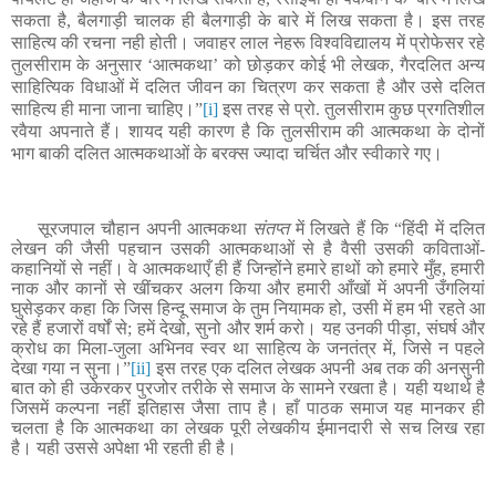
सकता है
,
बैलगाड़ी चालक ही बैलगाड़ी के बारे में लिख सकता है। इस तरह
साहित्य की रचना नही होती। जवाहर लाल नेहरू विश्वविद्यालय में प्रोफेसर रहे
तुलसीराम के अनुसार
‘
आत्मकथा
’
को छोड़कर कोई भी लेखक
,
गैरदलित अन्य
साहित्यिक विधाओं में दलित जीवन का चित्रण कर सकता है और उसे दलित
साहित्य ही माना जाना चाहिए।”
[i]
इस तरह से प्रो. तुलसीराम कुछ प्रगतिशील
रवैया अपनाते हैं। शायद यही कारण है कि तुलसीराम की आत्मकथा के दोनों
भाग बाकी दलित आत्मकथाओं के बरक्स ज्यादा चर्चित और स्वीकारे गए।
सूरजपाल चौहान अपनी आत्मकथा
संतप्त
में लिखते हैं कि “हिंदी में दलित
लेखन की जैसी पहचान उसकी आत्मकथाओं से है वैसी उसकी कविताओं-
कहानियों से नहीं। वे आत्मकथाएँ ही हैं जिन्होंने हमारे हाथों को हमारे मुँह
,
हमारी
नाक और कानों से खींचकर अलग किया और हमारी आँखों में अपनी उँगलियां
घुसेड़कर कहा कि जिस हिन्दू समाज के तुम नियामक हो
,
उसी में हम भी रहते आ
रहे हैं हजारों वर्षों से
;
हमें देखो
,
सुनो और शर्म करो। यह उनकी पीड़ा
,
संघर्ष और
क्रोध का मिला-जुला अभिनव स्वर था साहित्य के जनतंत्र में
,
जिसे न पहले
देखा गया न सुना।”
[ii]
इस तरह एक दलित लेखक अपनी अब तक की अनसुनी
बात को ही उकेरकर पुरजोर तरीके से समाज के सामने रखता है। यही यथार्थ है
जिसमें कल्पना नहीं इतिहास जैसा ताप है। हाँ पाठक समाज यह मानकर ही
चलता है कि आत्मकथा का लेखक पूरी लेखकीय ईमानदारी से सच लिख रहा
है। यही उससे अपेक्षा भी रहती ही है।