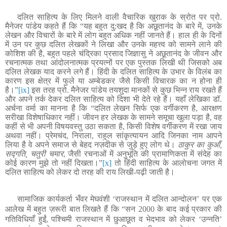
दलित साहित्य के लिए मिलने वाली वैचारिक खुराक के स्रोत पर प्रो.
मैनेजर पांडेय कहते हैं कि “यह बहुत दु:खद है कि अछूतानंद के बारे में, उनके
लेखन और विचारों के बारे में लोग बहुत अधिक नहीं जानते हैं। हाल ही के दिनों
में उन पर कुछ दलित लेखकों ने लिखा और उनके महत्त्व को सामने लाने की
कोशिश की है, बहुत पहले चंद्रिका प्रसाद जिज्ञासु ने अछूतानंद के जीवन और
रचनात्मक तथा आंदोलनात्मक प्रयत्नों पर एक पुस्तक लिखी थी जिसको अब
दलित लेखक याद करने लगे हैं। हिंदी के दलित साहित्य के उभार के विलंब का
कारण इस क्षेत्र में फुले या अम्बेडकर जैसे किसी विचारक का न होना ही
है।”
[ix]
इस तरह प्रो. मैनेजर पांडेय तयशुदा मानकों से कुछ भिन्न राय रखते हैं
और अपने तर्क देकर दलित साहित्य को दिशा भी देते रहे हैं
। यहाँ लेखिका डॉ.
अर्चना वर्मा का मानना है कि “दलित लेखन सिर्फ एक वर्गीकरण है, आरक्षण
सरीखा विशेषाधिकार नहीं। जीवन हर लेखक के सामने समूचा खुला पड़ा है, वह
कहीं से भी अपनी विषयवस्तु उठा सकता है, किसी विशेष वर्गीकरण में रखा जाय
अथवा नहीं। प्रेमचंद, निराला, राहुल सांकृत्यायन आदि जिनका नाम आपने
लिया है वे अपने समाज से बेहद नज़दीक से जुड़े हुए लोग थे।
ठाकुर का कुआँ,
सद्गति, चतुरी चमार
, जैसी रचनाओं में अनुभूति की प्रामाणिकता में संदेह का
कोई कारण मुझे तो नहीं दिखता।”
[x]
तो हिंदी साहित्य के आलोचना जगत में
दलित साहित्य को लेकर दो तरह की राय लिखी-पढ़ी जाती है।
सामाजिक कार्यकर्ता भँवर मेघवंशी
‘
राजस्थान में दलित आन्दोलन
’
पर एक
आलेख में बहुत ज़रूरी बात लिखते हैं कि
“
सन
2000
के बाद कई प्रकार की
गतिविधियाँ हुईं
,
पश्चिमी राजस्थान में छुआछूत व भेदभाव को लेकर
‘
उन्नति
’