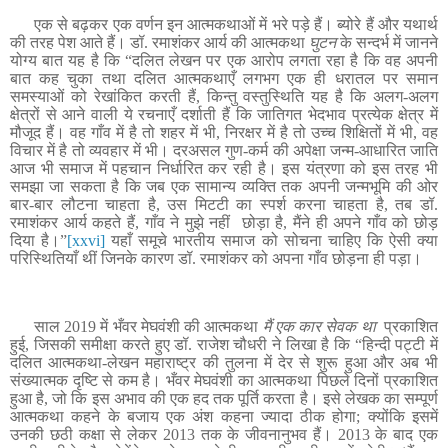
एक से बढ़कर एक वर्णन इन आत्मकथाओं में भरे पड़े हैं। ब्योरे हैं और यथार्थ
की तरह पेश आते हैं। डॉ. रमाशंकर आर्य की आत्मकथा
घुटन
के सन्दर्भ में जानने
योग्य बात यह है कि “दलित लेखन पर एक आरोप लगता रहा है कि वह अपनी
बात कह चुका तथा दलित आत्मकथाएँ लगभग एक ही धरातल पर समान
समस्याओं को रेखांकित करती हैं
, किन्तु वस्तुस्थिति यह है कि अलग-अलग
क्षेत्रों से आने वाली ये रचनाएँ दर्शाती हैं कि जातिगत भेदभाव प्रत्येक क्षेत्र में
मौजूद हैं। वह गाँव में है तो शहर में भी, निरक्षर में है तो उच्च शिक्षितों में भी, वह
विचार में है तो व्यवहार में भी। दरअसल गुण-कर्म की अपेक्षा जन्म-आधारित जाति
आज भी समाज में पहचान निर्धारित कर रही है। इस यंत्रणा को इस तरह भी
समझा जा सकता है कि जब एक सामान्य व्यक्ति तक अपनी जन्मभूमि की ओर
बार-बार लौटना चाहता है, उस मिटटी का स्पर्श करना चाहता है, तब डॉ.
रमाशंकर आर्य कहते हैं, गाँव ने मुझे नहीं छोड़ा है, मैंने ही अपने गाँव को छोड़
दिया है।”
[xxvi]
यहाँ समूचे भारतीय समाज को सोचना चाहिए कि ऐसी क्या
परिस्थितियाँ थीं जिनके कारण डॉ. रमाशंकर को अपना गाँव छोड़ना ही पड़ा।
साल
2019
में भँवर मेघवंशी की आत्मकथा
मैं एक कार सेवक था
प्रकाशित
हुई, जिसकी समीक्षा करते हुए डॉ. राजेश चौधरी ने लिखा है कि
“
हिन्दी पट्टी में
दलित आत्मकथा-लेखन महाराष्ट्र की तुलना में देर से शुरू हुआ और अब भी
संख्यात्मक दृष्टि से कम है। भँवर मेघवंशी का आत्मकथा पिछले दिनों प्रकाशित
हुआ है
,
जो कि इस अभाव की एक हद तक पूर्ति करता है। इसे लेखक का सम्पूर्ण
आत्मकथा कहने के बजाय एक अंश कहना ज्यादा ठीक होगा
;
क्योंकि इसमें
उनकी छठी कक्षा से लेकर 2013 तक के जीवनानुभव हैं। 2013 के बाद एक