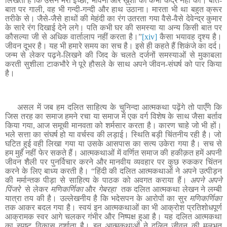
लिखती हैं कि उसने मेरी इच्छा, भावना और ख़ुशी की कभी कद्र नहीं की। बात-
बात पर गाली, वह भी गन्दी-गन्दी और हाथ उठाना। मारता भी था बहुत क्रूर
तरीके से। जैसे-जैसे हाथों की मेहंदी का रंग उतरता गया वैसे-वैसे देवेन्द्र कुमार
के सारे रंग दिखाई देने लगे। पति कभी घर की समस्या या अन्य किसी बात पर
कौसल्या जी से अधिक वार्तालाप नहीं करता है।”
[xiv]
कैसा भयावह दृश्य है
।
जीवन दूभर है। यह भी हमारे समय का सच है। इसे ही कहते हैं शिकंजे का दर्द।
जन्म से लेकर पढ़ने-लिखने की जिद के चलते दर्जनों समस्याओं से मुकाबला
करती सुशीला टाकभौरे ने पूरे हौसले के साथ अपने जीवन-संघर्ष को पार किया
है।
असल में जब हम दलित साहित्य के चुनिन्दा आत्मकथा पढ़ेंगे तो पाएँगे कि
जिस तरह का समाज हमने रचा या समाज में एक वर्ग विशेष के साथ जैसा बर्ताव
किया गया, आज समूची मानवता को शर्मसार करता है
। कारण चाहे जो भी हों
।
भले सत्ता का संघर्ष हो या वर्चस्व की लड़ाई। स्थिति बड़ी चिंतनीय रही है। जो
घटित हुई वही लिखा गया या उसके आसपास का सत्य उकेरा गया है। सच से
हम मुहँ नहीं फेर सकते हैं। आत्मकथाओं में वर्णित समाज की हकीक़त हमें अपनी
जीवन शैली पर पुनर्विचार करने और मानवीय व्यवहार पर कुछ रुककर चिंतन
करने के लिए बाध्य करती है।
“
हिंदी की दलित आत्मकथाओं ने अपने उत्पीड़न
की मर्मान्तक पीड़ा से साहित्य के पाठक को अवगत कराया हैं
।
अपने अपने
पिंजरे
से लेकर
मणिकर्णिका
और
गेबरहा
तक दलित आत्मकथा लेखन ने लम्बी
यात्रा तय की है। उल्लेखनीय है कि भदेसपन के आरोपों का सुर
मणिकर्णिका
तक आकर बदल गया है। स्वयं इन आत्मकथाओं का भी आक्रोश प्रतिशोधपूर्ण
आक्रामक स्वर आगे चलकर गंभीर और निष्पक्ष हुआ है। यह दलित आत्मकथा
का स्पष्ट विकास दर्शाता है। इन आत्मकथाओं ने दलित जीवन की मूलभूत