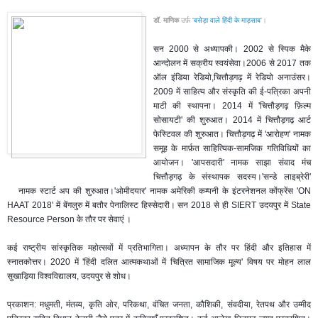
डॉ. माणिक
उर्फ़
'बसेड़ा वाले हिंदी के माड़साब'
।
सन 2000 से अध्यापकी। 2002 से स्पिक मैके
आन्दोलन में सक्रीय स्वयंसेवा।2006 से 2017 तक
ऑल इंडिया रेडियो,चित्तौड़गढ़ में रेडियो अनाउंसर
।
2009 में साहित्य और संस्कृति की ई-पत्रिका अपनी
माटी की स्थापना। 2014 में 'चित्तौड़गढ़ फ़िल्म
सोसायटी' की शुरुआत। 2014 में चित्तौड़गढ़ आर्ट
फेस्टिवल की शुरुआत। चित्तौड़गढ़ में 'आरोहण' नामक
समूह के मार्फ़त साहित्यिक-सामजिक गतिविधियों का
आयोजन। 'आपसदारी' नामक साझा संवाद मंच
चित्तौड़गढ़ के संस्थापक सदस्य।'सन्डे लाइब्रेरी'
नामक स्टार्ट अप की शुरुआत।'ओमीदयार' नामक अमेरिकी कम्पनी के इंटरनेशनल कोंफ्रेंस 'ON
HAAT 2018' में बेंगलुरु में बतौर पेनालिस्ट हिस्सेदारी। सन 2018 से ही SIERT उदयपुर में State
Resource Person के तौर पर सेवाएं ।
कई राष्ट्रीय सांस्कृतिक महोत्सवों में प्रतिभागिता। अध्यापन के तौर पर हिंदी और इतिहास में
स्नातकोत्तर। 2020 में 'हिंदी दलित आत्मकथाओं में चित्रित सामाजिक मूल्य' विषय पर मोहन लाल
सुखाड़िया विश्वविद्यालय, उदयपुर से शोध।
प्रकाशन: मधुमती, मंतव्य, कृति ओर, परिकथा, वंचित जनता, कौशिकी, संवदीया, रेतपथ और उम्मीद