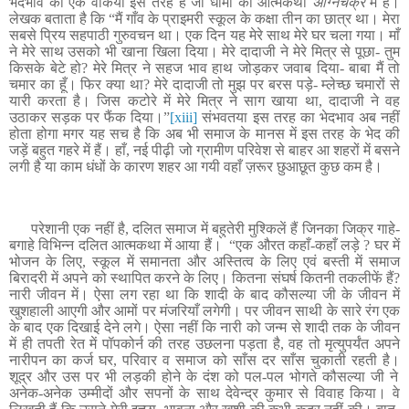
भेदभाव का एक वाकया इस तरह है जो धामा की आत्मकथा
अग्निचक्र
में है
।
लेखक बताता है कि “मैं गाँव के प्राइमरी स्कूल के कक्षा तीन का छात्र था
। मेरा
सबसे प्रिय सहपाठी गुरुवचन था। एक दिन यह मेरे साथ मेरे घर चला गया। माँ
ने मेरे साथ उसको भी खाना खिला दिया। मेरे दादाजी ने मेरे मित्र से पूछा- तुम
किसके बेटे हो? मेरे मित्र ने सहज भाव हाथ जोड़कर जवाब दिया- बाबा मैं तो
चमार का हूँ। फिर क्या था? मेरे दादाजी तो मुझ पर बरस पड़े- म्लेच्छ चमारों से
यारी करता है। जिस कटोरे में मेरे मित्र ने साग खाया था, दादाजी ने वह
उठाकर सड़क पर फैंक दिया।
”
[xiii]
संभवतया इस तरह का भेदभाव अब नहीं
होता होगा मगर यह सच है कि अब भी समाज के मानस में इस तरह के भेद की
जड़ें बहुत गहरे में हैं। हाँ, नई पीढ़ी जो ग्रामीण परिवेश से बाहर आ शहरों में बसने
लगी है या काम धंधों के कारण शहर आ गयी वहाँ ज़रूर छुआछूत कुछ कम है।
परेशानी एक नहीं है, दलित समाज में बहुतेरी मुश्किलें हैं जिनका जिक्र गाहे-
बगाहे विभिन्न दलित आत्मकथा में आया हैं
।
“एक औरत कहाँ-कहाँ लड़े ? घर में
भोजन के लिए, स्कूल में समानता और अस्तित्व के लिए एवं बस्ती में समाज
बिरादरी में अपने को स्थापित करने के लिए। कितना संघर्ष कितनी तकलीफें हैं?
नारी जीवन में। ऐसा लग रहा था कि शादी के बाद कौसल्या जी के जीवन में
खुशहाली आएगी और आमों पर मंजरियाँ लगेगी। पर जीवन साथी के सारे रंग एक
के बाद एक दिखाई देने लगे। ऐसा नहीं कि नारी को जन्म से शादी तक के जीवन
में ही तपती रेत में पॉपकोर्न की तरह उछलना पड़ता है, वह तो मृत्युपर्यंत अपने
नारीपन का कर्ज घर, परिवार व समाज को साँस दर साँस चुकाती रहती है
।
शूद्र और उस पर भी लड़की होने के दंश को पल-पल भोगते कौसल्या जी ने
अनेक-अनेक उम्मीदों और सपनों के साथ देवेन्द्र कुमार से विवाह किया। वे