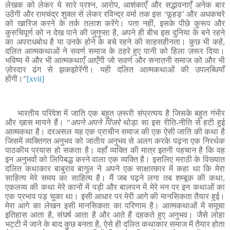
लेखक को लेकर ये सारे प्रश्न, आरोप, आशंकाएँ और सद्भावनाएँ अनेक बार
उठेंगी और रामचंद्र शुक्ल से लेकर रविन्द्र वर्मा तक इस ‘फूहड़’ और अधकचरे
को खारिज करने के तर्क तलाश करेंगे। पता नहीं, इसके पीछे कुरूप और
कुरुचिपूर्ण को न देख पाने की जुगुप्सा है, अपने ही बीच इस दुनिया के बने रहने
का अपराधबोध है या उनके होने के बचे रहने की साहसहीनता। कुछ भी कहें,
दलित आत्मकथाओं ने सवर्ण समाज के ठहरे हुए पानी को हिला ज़रूर दिया।
भविष्य में और भी आत्मकथाएँ आएँगी जो सवर्ण और सनातनी समाज को और भी
ज़ोरदार ढंग से झकझोरेंगी। यही दलित आत्मकथाओं की उपलब्धियाँ
होंगी।
”
[xvii]
भारतीय परिवेश में जाति एक बहुत ज़रूरी संप्रत्यय है जिसके बहुत गंभीर
और ख़ास मायने हैं। “
अपने अपने पिंजरे
थोड़ा सा इस रीति-नीति से हटी हुई
आत्मकथा है
। दरअसल यह एक प्राचीन समाज की एक ऐसी जाति की कथा है
जिसमें व्यक्तिगत अनुभव को जातीय अनुभव से अलग करके पढ़ना एक निरर्थक
पाठकीय प्रयास हो सकता है। वहाँ व्यक्ति की मात्र इतनी पहचान है कि वह
इन अनुभवों को लिपिबद्ध करने वाला एक व्यक्ति है। इसलिए मराठी के विख्यात
दलित कथाकार बाबुराव बागुल ने अपने एक साक्षात्कार में कहा था कि मेरा
साहित्य मेरे समय का साहित्य है। मैं जब पढ़ने लगा तब शम्बूक की कथा,
एकलव्य की कथा मेरे कानों में पड़ी और बालपन में मेरे मन पर इन कथाओं का
एक प्रभाव पड़ चुका था। इसी आधार पर मेरी आगे की मानसिकता तैयार हुई।
मेरा आगे का लेखन इसी मानसिकता का परिणाम है। आत्मकथाओं में समूचा
इतिहास आता है, संघर्ष आता है और आते हैं दहकते हुए अनुभव। जैसे लोहा
भट्टी में जाने के बाद कुछ बनता है, ऐसे ही दलित कथाकार समाज में तैयार होता