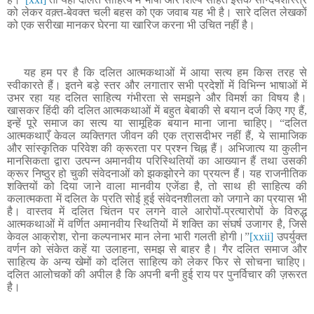
को लेकर वक़्त-बेवक्त चली बहस को एक जवाब यह भी है
। सारे दलित लेखकों
को एक सरीखा मानकर घेरना या खारिज करना भी उचित नहीं है।
यह हम पर है कि दलित आत्मकथाओं में आया सत्य हम किस तरह से
स्वीकारते हैं
। इतने बड़े स्तर और लगातार सभी प्रदेशों में विभिन्न भाषाओं में
उभर रहा यह दलित साहित्य गंभीरता से समझने और विमर्श का विषय है।
खासकर हिंदी की दलित आत्मकथाओं में बहुत बेबाकी से बयान दर्ज किए गए हैं,
इन्हें पूरे समाज का सत्य या सामूहिक बयान माना जाना चाहिए
।
“
दलित
आत्मकथाएँ केवल व्यक्तिगत जीवन की एक त्रासदीभर नहीं हैं, ये सामाजिक
और सांस्कृतिक परिवेश की क्रूरता पर प्रश्न चिह्न हैं
। अभिजात्य या कुलीन
मानसिकता द्वारा उत्पन्न अमानवीय परिस्थितियों का आख्यान हैं तथा उसकी
क्रूर निष्ठुर हो चुकी संवेदनाओं को झकझोरने का प्रयत्न हैं। यह राजनीतिक
शक्तियों को दिया जाने वाला मानवीय एजेंडा है, तो साथ ही साहित्य की
कलात्मकता में दलित के प्रति सोई हुई संवेदनशीलता को जगाने का प्रयास भी
है। वास्तव में दलित चिंतन पर लगने वाले आरोपों-प्रत्यारोपों के विरुद्ध
आत्मकथाओं में वर्णित अमानवीय स्थितियों में शक्ति का संघर्ष उजागर है, जिसे
केवल आक्रोश, रोना कल्पनाभर मान लेना भारी गलती होगी।”
[xxii]
उपर्युक्त
वर्णन को संकेत कहें या उलाहना
, समझ से बाहर है। गैर दलित समाज और
साहित्य के अन्य खेमों को दलित साहित्य को लेकर फिर से सोचना चाहिए।
दलित आलोचकों की अपील है कि अपनी बनी हुई राय पर पुनर्विचार की ज़रूरत
है।