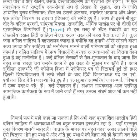
लम्बी पारी वे और खेलेंगे
;
उसके दस्तावेजीकरण की प्रतीक्षा हमें रहेगी।
‘
मैं एक
कारसेवक था
’
राष्ट्रीय स्वयंसेवक संघ से लेखक के जुड़ाव
,
संघ के जाति
आधारित दुराव परिणामत: भँवर का उससे अलगाव
,
तदनंतर भटकाव और अंतत
:
एक उचित निश्चय पर ठहराव (टिकाव) को समेटे हुए है। साथ ही इसमें मौजूदा
दौर के दलित प्रश्नों
,
सांप्रदायिकता
,
राजनीति
,
धार्मिक पाखंड पर भी तीखी एवं
प्रामाणिक टिप्पणियाँ हैं।”
[xxvii]
तो इस तरह से भँवर मेघवंशी का यह
लेखकीय दख़ल हिंदी साहित्य में एक अलग तरह की बहस पैदा करता है। कुल
जमा दलित साहित्य में बहसतलब ज्यादा है क्योंकि वह हमारी आँखें खोलने वाला
सत्य ज्यादा और साहित्य को मनोरंजन मानने वाली परिभाषाओं को तोड़ता हुआ
काम है। दलित साहित्य में अन्य विधाओं के बरक्स आत्मकथाओं पर जितना काम
हुआ है वह मानीखेज है। कई दलित लेखकों से मेल-मुलाक़ात के बाद जाना कि
बहुत लंबा रास्ता तय करके आज वे इस तरह के मुकाम पर पहुँचे हैं। आज
सुशीला टाकभौरे जी कॉलेज शिक्षा में प्रोफेसर पद से रिटायर्ड हुईं तो इधर
दिल्ली विश्वविद्यालय में लम्बे संघर्ष के बाद हिंदी विभागाध्यक्ष पद पर प्रो.
श्यौराज सिंह बेचैन पदस्थापित हुए हैं। रत्नकुमार साम्भरिया जनसम्पर्क विभाग
में उच्च पदस्थ रहे हैं। कई उदाहरण हैं। लक्ष्मण गायकवाड़ आज प्रसिद्ध
सामाजिक कार्यकर्ता के रूप में जाने जाते हैं मगर उनका संघर्ष आज भी कम नहीं
हुआ है।
निष्कर्ष रूप में यही कहा जा सकता है कि अभी तक प्रकाशित भारतीय हिंदी
दलित साहित्य में आत्मकथाओं का बहुत सशक्त हस्तक्षेप रहा है। यहाँ प्रस्तुत
कुछ विवरण बानगी मात्र हैं। पाठक के मानस पर बहुत गहरा असर डालने वाले
ऐसे चित्रण भोगे हुए यथार्थ और ओढ़े हुए यथार्थ की बहस को ही बेमानी कर देते