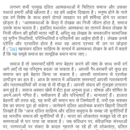
लगभग सभी प्रमुख दलित आत्मकथाओं में चित्रित समाज और उसका
यथार्थ हमारी आँखें खोलता है। वह हमें आईना दिखाता है। मनुष्य होने के नाते
एक वर्ग विशेष के साथ हमारे दोगले व्यवहार पर हमें शर्मिन्दा होने पर लाकर
छोड़ता है। “आत्मकथाओं के केंद्र में लेखक का निजी जीवन होता है, समाज
उसके साथ चलता है। इसलिए यथार्थत: आत्मकथा का तात्पर्य केवल लेखक के
निजी जीवन की झाँकी मात्र नहीं है, अपितु वह लेखक के समकालीन सामाजिक
एवं युगीन स्थितियों, परिस्थितियों व परिवर्तनों का आईना होती है। लेखक उनसे
प्रेरित और प्रभावित होता है तथा वह अपना प्रभाव भी उन पर छोड़ता
है।”
[iii]
खासकर दलित साहित्य के सन्दर्भ में आत्मकथा लेखन के बारे में कहते
हैं कि यह समूचे समाज का सामूहिक बयान माना जाए।
समाज है तो समस्याएँ रहेंगी मगर बेहतर करने की मंशा के साथ सभी वर्ग
आगे आएँ तो यह परिदृश्य बदला जा सकता है
।
आपसी गैर-बराबरी को कुछ हद
समाप्त कर इसे बेहतर किया जा सकता है। आपसी सामंजस्य से प्रत्येक
उत्पीड़न का हल है
। आज के समाज में अधिकांश समस्या
एँ
आपसी गलतबयानी
और गलतफहमियों की वजह से भी मौजूद हैं। आपसी संवाद की गुंजाइश लगातार
कम हुई है। समाज अक्सर खेमों में बँटा हुआ अनुभव हुआ। शोषक और शोषित के
अपने-अपने गणित हैं। समीकरण हैं और परिभाषा
एँ
हैं। मान्यता
एँ
हैं। हालात
बेहतरी की तरफ बढ़े, यह सभी की समान रूप से जिम्मेदारी है, तभी एक सशक्त
देश का सपना पूरा हो सकेगा। जानेमाने दलित आलोचक बजरंग बिहारी तिवारी
लिखते हैं कि
“आज दलित साहित्य और दलित समुदाय के समक्ष जो चुनौतियाँ हैं
वह भारतीय समाज की चुनौतियाँ भी हैं
। भारत का लोकतंत्र मजबूत रहे तो इन
समस्याओं से पार पाया जा सकता है। जब संविधान पर, संवैधानिक संस्थाओं
पर, परम्पराओं पर संकट के बादल गहराते जा रहे हों तो लोकतंत्र, दलित