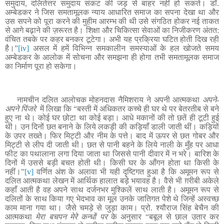
समुदाय, दलितेत्तर समुदाय संकट की जड़ से बाहर नहीं हो सकते। डॉ.
अम्बेडकर ने जिस समतामूलक न्याय आधारित समाज का सपना देखा था और
उस सपने को पूरा करने की मुहीम आरम्भ की थी उसे संगठित होकर नई ताकत
से आगे बढ़ाने की ज़रूरत है। शिक्षा और चिकित्सा सेवाओं का निजीकरण अंतत:
वंचित तबके पर कहर बनकर टूटेगा। अभी यह प्रक्रिया घटित होती दिख रही
है।
”
[iv]
असल में हमें विभिन्न समकालीन समस्याओं के हल खोजते समय
अम्बेडकर के आलोक में सोचना और समझना ही होगा तभी समतामूलक समाज
का निर्माण पूरा हो सकेगा।
नामचीन दलित आलोचक मोहनदास नैमिशराय ने अपनी आत्मकथा
अपने-
अपने पिंजरे
में लिखा कि “बस्ती में अधिकतर कच्चे ही घर थे पर बेतरतीब से बने
हुए ना थे। कोई घर छोटा था कोई बड़ा। आधे मकानों की तो छतें ही टूटी हुई
थी। उन दिनों छत बनाने के लिये लकड़ी की कड़ियाँ डाली जाती थीं। कड़ियों
के उपर तख्ते। फिर मिट्टी और नीम के पत्ते। बाद में ऊपर से छत गोबर और
मिट्टी से लीप दी जाती थी। छत से पानी बहने के लिये नाली के मुँह पर आधा
फीट का पथालाना लगा दिया जाता था जिससे पानी दीवार में न भरे। बारिश के
दिनों में उससे बड़ी बचत होती थी। किसी घर के आँगन होता था किसी के
नहीं।
”
[v]
वर्णित अंश के अलावा भी यही दृष्टिगत हुआ है कि अमूमन रूप से
दलित आत्मकथा लेखन में आर्थिक हालात बड़े भयावह है। वैसे भी ग़रीबी अकेले
कहाँ आती है वह अपने साथ दर्जनभर मुश्किलें साथ लाती है। अमूमन रूप से
दलितों के साथ किया गए भेदभाव का मूल उनके जातिगत पेशे थे जिन्हें अस्वच्छ
काम माना गया था। जैसे चमड़े से जुड़ा काम। प्रो. श्यौराज सिंह बेचैन की
आत्मकथा
मेरा बचपन मेरे कन्धों पर
के अनुसार “बबूल से छाल उतार कर