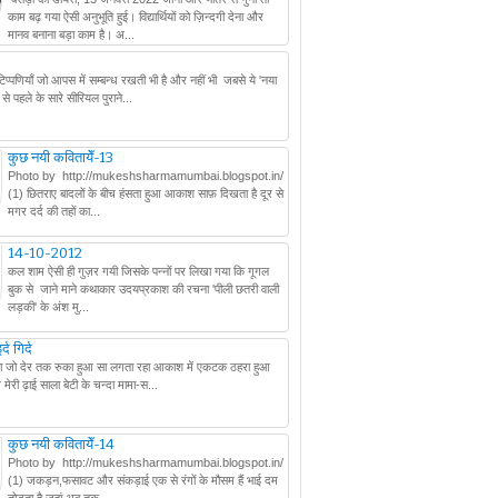
काम बढ़ गया ऐसी अनुभूति हुई। विद्यार्थियों को ज़िन्दगी देना और
मानव बनाना बड़ा काम है। अ...
 टिप्पणियाँ जो आपस में सम्बन्ध रखती भी है और नहीं भी जबसे ये 'नया
से पहले के सारे सीरियल पुराने...
कुछ नयी कवितायेँ-13
Photo by http://mukeshsharmamumbai.blogspot.in/
(1) छितराए बादलों के बीच हंसता हुआ आकाश साफ़ दिखता है दूर से
मगर दर्द की तहों का...
14-10-2012
कल शाम ऐसी ही गुज़र गयी जिसके पन्नों पर लिखा गया कि गूगल
बुक से जाने माने कथाकार उदयप्रकाश की रचना 'पीली छतरी वाली
लड़की' के अंश मु...
द गिर्द
ै ना जो देर तक रुका हुआ सा लगता रहा आकाश में एकटक ठहरा हुआ
ेरी ढ़ाई साला बेटी के चन्दा मामा-स...
कुछ नयी कवितायेँ-14
Photo by http://mukeshsharmamumbai.blogspot.in/
(1) जकड़न,फसावट और संकड़ाई एक से रंगों के मौसम हैं भाई दम