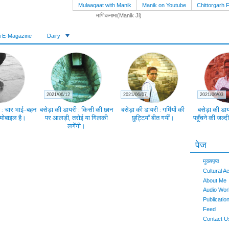
Mulaaqaat with Manik
Manik on Youtube
Chittorgarh F
i E-Magazine
Dairy
2022/01/06
2021/11/19
2021/11/09
गे तो हम ठीक से
जन-कथाकार रत्नकुमार
विचार की टाटी खुली तो मंथन
शुक्रिया प्रवीण 
ं लौट सकेंगे।
सांभरिया जी का जन्मदिन
संभव हुआ है।
पेज
मुख्यपृष्ठ
Cultural Ac
About Me
Audio Wor
Publicatio
Feed
Contact U