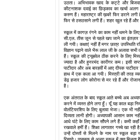
उठता। अभिभावक खाद के कट्टे और बिजवारे के 
कीटनाशक दवाई का छिड़काव का खर्चा अलग। इध
करुण हैं। महाराष्ट्र की ख़बरें फिर डराने लगी ह
फिर से ठसठसाने लगी हैं। शहर खुल रहे हैं और 
स्कूल में कागज़ रंगने का काम नहीं थमने के ल
सी.एल. तीस जून से पहले खप जाने का इंतज़ार क
ली गयी। कक्षाएं नहीं हैं मगर छात्र उपस्थिति र
विज्ञान पढ़ाने वाले भैरू लाल जी के अलावा सभी का
हैं। स्कूल की ट्यूबवेल ठीक करने के लिए मिस
ज्यादा है और हुनरमंद कारीगर कम। इसी सप्ताह
पाटीदार और अब बारहवीं में आए दीपक पाटीदार 
हाथ में एक कला आ गयी। मिस्त्री की तरह व्यव
डेढ़ हजार लोग कोरोना से मर रहे हैं और रोजाना
है। 
एक अंतराल के बाद स्कूल आते बच्चे अब अध्यापक
करने में व्यस्त होने लगा हूँ। यूँ यह काल बड़ा नि
वोलंटियरशिप के लिए बुलावा भेजा। एक भी नही
दिव्यता लानी होगी। अध्यापकी आसान काम नह
आधे घंटे के लिए काम सौंपने लगे हैं। कमी कहा
रखवाले हमीं हैं। शिक्षा लागातार गच्चे खा रही 
उन्हें दोस्तों से मिलने के नाम पर स्कूल बड़
रिझाते। पासबुक से अलग स्कूल में क्या मिलता है