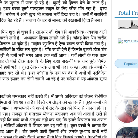
जुगाड़ में पस्त हो रहे हैं। बुवाई की क़िस्त देने के लाले हैं। 
र बच्चा कुर्ता पकड़कर स्कूल के लिए फीस माँग रहा है। दृश्य 
Total Fr
ैं। भविष्य में अभी कुछ भी उजला नहीं दिख रहा है। बसों में सवारियाँ 
दिल बैठ रहे हैं। चालान के डर से मास्क की रखवाली ज़िंदा है बस। 
िए फिर शुरू हो चुका है। सालभर की शेष रही आकस्मिक अवकाश वाली 
रने लगी हैं। अध्यापक हिसाब लगाने लगे हैं। चौदह पेपर रिम खरीद 
जिस्टर आ चुके हैं। माहौल सुरक्षित है ऐसा बयान जारी किया गया है। 
र्मिकों के टीके लग चुके हैं। पाँच साथी ऐसे हैं जिनके दूसरी डोज शेष 
्त्री ने हामी भरी मगर आज तक नहीं आया। यहाँ लोगों के पास काम 
 दो पंखे ठीक करवाने के लिए कक्षा बारहवीं पास कर चुके निर्मल 
Populars
ने हामी भरी। तुरंत ठीक करके लगा भी गए। अच्छा लगा कि बच्चों के 
हार कर रहे थे। इधर कोरोना के नाम पर देश में अभी भी प्रतिदिन 
 साठ हज़ार नए रोगी सामने आ रहे हैं पर बसेड़ा में यह आंकड़ा शून्य 
ों को नमस्कार नहीं करते हैं। मैं अपने अस्तित्व को लेकर री-थिंक 
र्ममता से पेश आ रहा है। रिश्ते दम तोड़ने को उतारू हैं। कुछ बच्चों को 
ं आया। अध्यापकों को अपने भीतर के ताप को फिर से नापना होगा। 
ीं रहा। मजबूर हो माड़साब योजना बदलकर अब जो आता है उसे ही 
ँ रही कि बच्चे कभी अनुभव नहीं कर पाए कि हमारे विद्यालय का असल 
है। नीतियाँ आँकड़ों में सिमट कर रह गयी हैं। कुछ बच्चों ने बताया कि 
ा याद आता है। बोर करने वाली क़िताबें और उनके कु-पाठ कभी नहीं 
? स्कूल की सभी दीवारें सपाट हैं तो दिल किससे लगाते। पेड़-पौधों की 