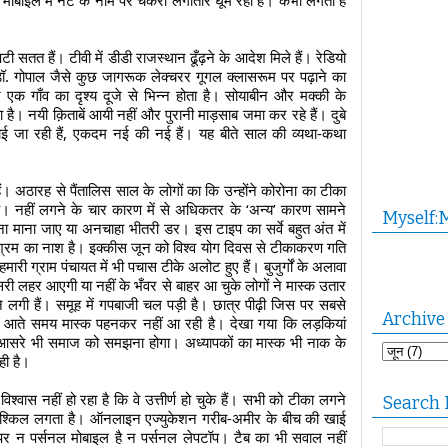
े मोबाइल में नेट के नाम पर चकरा लगातार घूम रहा है। कभी लगता है 
तत हैं। टीवी में डीडी राजस्थान ढूँढ़ने के आदेश मिले हैं। रेडियो 
. गोपाल जैसे कुछ जागरूक लेक्चरर गूगल क्लासरूम पर पढ़ाने का 
 एक गाँव का दृश्य दूजे से भिन्न होता है। सोयाबीन और मक्की के 
 है। नयी क़िताबें आयी नहीं और पुरानी माड़साब जमा कर रहे हैं। दुबे 
करवाई जा रही हैं, एकदम नई की नई हैं। यह बीते साल की व्यथा-कथा 
। अठारह से पैंतालिस साल के लोगों का कि उन्होंने कोरोना का टीका 
ै। नहीं लगने के चार कारण में से अधिकतर के ‘अन्य’ कारण सामने 
Myself:
ना माना जाए या अनचाहा भीतरी डर। इस टाइप का सर्वे बहुत अंत में 
श्रम का नाश है। इक्कीस जून को विश्व योग दिवस से टीकाकरण गति 
री ग्राम पंचायत में भी पचास टीके अलोट हुए हैं। बुजुर्गों के अलावा 
सरी लहर आएगी या नहीं के भँवर से बाहर आ चुके लोगों ने मास्क उतार 
ने लगी हैं। समूह में गपबाजी चल पड़ी है। छात्र पीढ़ी जिस पर सबसे 
Archive
ल आते समय मास्क पहनकर नहीं आ रही है। देखा गया कि लड़कियां 
आसरे भी समाज को समझना होगा। अध्यापकों का मास्क भी नाक के 
ही है। 
 विश्वास नहीं हो रहा है कि वे उत्तीर्ण हो चुके हैं। सभी को टीका लगने 
Search 
ुश्किल लगता है। ऑनलाइन एज्युकेशन गरीब-अमीर के बीच की खाई 
र न पर्सनल मोबाइल है न पर्सनल लेपटॉप। टैब का भी सवाल नहीं 