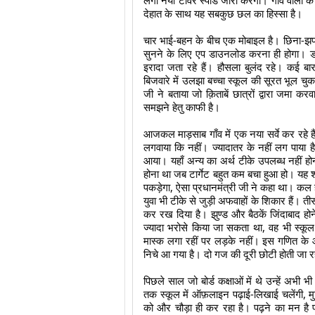
लगा नया टावर स्पीड जारी करेगा। गाँव वालों क
देहात के साथ यह सबकुछ छल का हिस्सा है।
चार भाई-बहन के बीच एक मोबाइल है। छिना-झपटी स
सुनने के लिए एप डाउनलोड करना ही होगा। डॉ
इरादा जता रहे हैं। हौसला बुलंद रहे। कई बार
बिजवारे में उलझा बच्चा स्कूल की सूरत भूल चुका
जी ने बताया जो क़िताबें छात्रों द्वारा जमा 
समझने हेतु काफी है।
आजकल माड़साब गाँव में एक नया सर्वे कर रहे हैं
लगवाया कि नहीं। ज्यादातर के नहीं लग पाया ह
आया। यहाँ अन्य का अर्थ टीके उपलब्ध नहीं हो
होना था जब टार्गेट बहुत कम बचा हुआ हो। यह 
पकड़ेगा, ऐसा प्रधानमंत्री जी ने कहा था। कल हमा
युवा भी टीके से जुड़ी अफवाहों के शिकार हैं। ती
कर रख दिया है। झुण्ड और बैठकें जिंदाबाद हो
ज्यादा भरोसे किया जा सकता था, वह भी स्कू
मास्क लगा रहीं पर लड़के नहीं। इस गणित के 
निचे आ गया है। दो गज की दूरी छोटी होती जा र
पिछले साल जो बोर्ड कक्षाओं में थे उन्हें अभी भी
तक स्कूल में ऑफ़लाइन पढ़ाई-लिखाई चलेंगी, म
को और चौड़ा ही कर रहा है। पढ़ने का मन है प