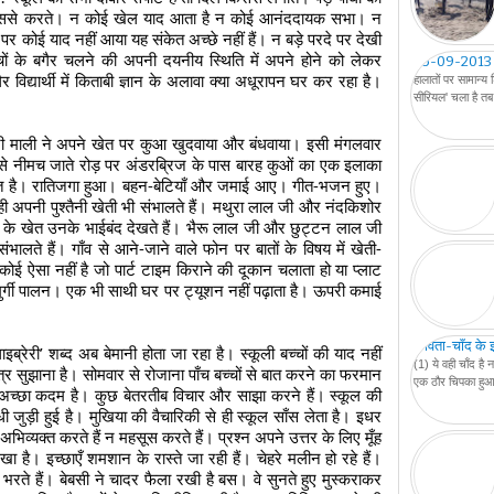
 किससे करते। न कोई खेल याद आता है न कोई आनंददायक सभा। न 
ाम पर कोई याद नहीं आया यह संकेत अच्छे नहीं हैं। न बड़े परदे पर देखी 
ों के बगैर चलने की अपनी दयनीय स्थिति में अपने होने को लेकर 
05-09-2013
विद्यार्थी में किताबी ज्ञान के अलावा क्या अधूरापन घर कर रहा है। 
हालातों पर सामान्य
सीरियल' चला है तब 
श जी माली ने अपने खेत पर कुआ खुदवाया और बंधवाया। इसी मंगलवार 
े नीमच जाते रोड़ पर अंडरब्रिज के पास बारह कुओं का एक इलाका 
ी खेत है। रातिजगा हुआ। बहन-बेटियाँ और जमाई आए। गीत-भजन हुए। 
ी अपनी पुश्तैनी खेती भी संभालते हैं। मथुरा लाल जी और नंदकिशोर 
सर के खेत उनके भाईबंद देखते हैं। भैरू लाल जी और छुट्टन लाल जी 
भालते हैं। गाँव से आने-जाने वाले फोन पर बातों के विषय में खेती-
कोई ऐसा नहीं है जो पार्ट टाइम किराने की दूकान चलाता हो या प्लाट 
ा-मुर्गी पालन। एक भी साथी घर पर ट्यूशन नहीं पढ़ाता है। ऊपरी कमाई 
कविता-चाँद के इर्
इब्रेरी’ शब्द अब बेमानी होता जा रहा है। स्कूली बच्चों की याद नहीं 
(1) ये वही चाँद ह
ूत्र सुझाना है। सोमवार से रोजाना पाँच बच्चों से बात करने का फरमान 
एक ठौर चिपका हुआ म
ं। अच्छा कदम है। कुछ बेतरतीब विचार और साझा करने हैं। स्कूल की 
जुड़ी हुई है। मुखिया की वैचारिकी से ही स्कूल साँस लेता है। इधर 
े अभिव्यक्त करते हैं न महसूस करते हैं। प्रश्न अपने उत्तर के लिए मूँह 
ा है। इच्छाएँ शमशान के रास्ते जा रही हैं। चेहरे मलीन हो रहे हैं। 
रते हैं। बेबसी ने चादर फैला रखी है बस। वे सुनते हुए मुस्कराकर 