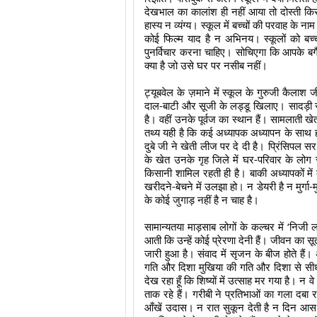
देखभाल का कालांश ही नहीं आया तो दोस्ती
हास्य न व्यंग्य। स्कूल में बच्चों की परवाह के न
कोई फिल्म याद है न अभिनय। स्कूलों को बच्च
पुनर्विचार करना चाहिए। सोचिएगा कि आपके बगैर 
क्या है जो उसे घर पर नसीब नहीं।
ट्यूबवेल के ज़माने में स्कूल के गुरुजी कैला
दाल-बाटी और सूजी के लड्डू खिलाए। सादड़ी स
है। वहीं उनके पूर्वज का स्थान हैं। सामलात
तथ्य यही है कि कई अध्यापक अध्यापन के साथ ह
दुबे जी ने खेती लीज पर दे दी है। प्रिंसिपल 
के खेत उनके गृह जिले में घर-परिवार के लोग सं
किसानी शामिल रहती ही है। बाकी अध्यापकों में 
खरीदने-बेचने में उलझा हो। न डेयरी है न मुर्ग
के कोई जुगाड़ नहीं है न चाह है।
सामान्यतया माड़साब लोगों के कल्चर में ‘निजी ला
आती कि उन्हें कोई प्रेरणा देनी हैं। जीवन का स
जारी हुआ है। संवाद में सृजन के बीज होते है
गति और दिशा मुखिया की गति और दिशा से सीधी 
देख रहा हूँ कि शिष्यों में उत्साह मर गया है। न व
ताक रहे हैं। गरीबी ने प्रतिभाओं का गला दबा रख
आँखें उदास। न रात सुकून देती है न दिन आस भ