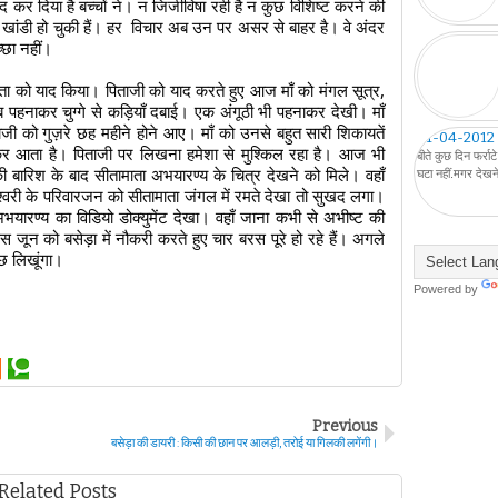
 कर दिया है बच्चों ने। न जिजीविषा रही है न कुछ विशिष्ट करने की 
 खांडी हो चुकी हैं। हर  विचार अब उन पर असर से बाहर है। वे अंदर 
्छा नहीं। 
ा को याद किया। पिताजी को याद करते हुए आज माँ को मंगल सूत्र, 
 पहनाकर चुग्गे से कड़ियाँ दबाई। एक अंगूठी भी पहनाकर देखी। माँ 
ी को गुज़रे छह महीने होने आए। माँ को उनसे बहुत सारी शिकायतें 
01-04-2012
र आता है। पिताजी पर लिखना हमेशा से मुश्किल रहा है। आज भी 
बीते कुछ दिन फर्रा
 बारिश के बाद सीतामाता अभयारण्य के चित्र देखने को मिले। वहाँ 
घटा नहीं.मगर देख
श्वरी के परिवारजन को सीतामाता जंगल में रमते देखा तो सुखद लगा। 
यारण्य का विडियो डोक्युमेंट देखा। वहाँ जाना कभी से अभीष्ट की 
 जून को बसेड़ा में नौकरी करते हुए चार बरस पूरे हो रहे हैं। अगले 
छ लिखूंगा।
Powered by
Previous
बसेड़ा की डायरी : किसी की छान पर आलड़ी, तरोई या गिलकी लगेंगी।
Related Posts