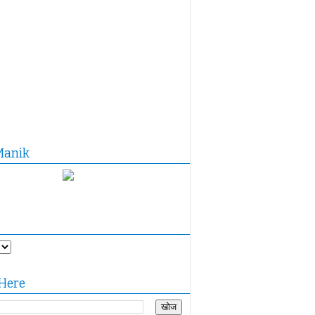
Manik
Here