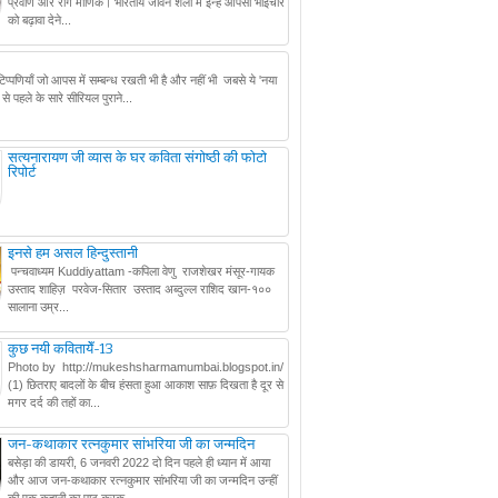
प्रवीण और राग माणिक। भारतीय जीवन शैली में इन्हें आपसी भाईचारे
को बढ़ावा देने...
 टिप्पणियाँ जो आपस में सम्बन्ध रखती भी है और नहीं भी जबसे ये 'नया
से पहले के सारे सीरियल पुराने...
सत्यनारायण जी व्यास के घर कविता संगोष्ठी की फोटो
रिपोर्ट
इनसे हम असल हिन्दुस्तानी
पन्चवाध्यम Kuddiyattam -कपिला वेणु राजशेखर मंसूर-गायक
उस्ताद शाहिज़ परवेज-सितार उस्ताद अब्दुल्ल राशिद खान-१००
सालाना उम्र...
कुछ नयी कवितायेँ-13
Photo by http://mukeshsharmamumbai.blogspot.in/
(1) छितराए बादलों के बीच हंसता हुआ आकाश साफ़ दिखता है दूर से
मगर दर्द की तहों का...
जन-कथाकार रत्नकुमार सांभरिया जी का जन्मदिन
बसेड़ा की डायरी, 6 जनवरी 2022 दो दिन पहले ही ध्यान में आया
और आज जन-कथाकार रत्नकुमार सांभरिया जी का जन्मदिन उन्हीं