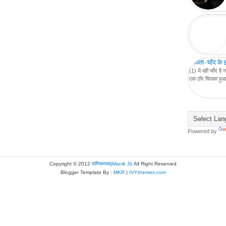
कविता-चाँद के इर्
(1) ये वही चाँद ह
एक ठौर चिपका हुआ म
Powered by
Copyright © 2012
माणिकनामा(Manik Ji)
All Right Reserved
Blogger Template By :
MKR
|
IVYthemes.com