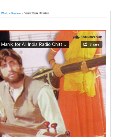
o Work
»
Review
»
'आलाप' फ़िल्म की समीक्षा