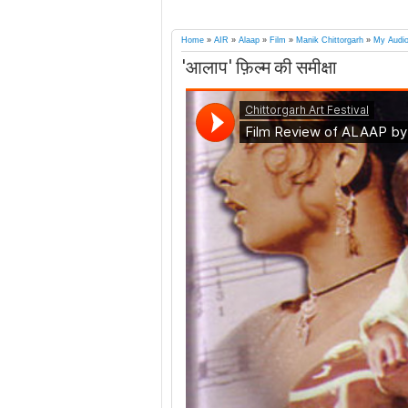
Home
»
AIR
»
Alaap
»
Film
»
Manik Chittorgarh
»
My Audi
'आलाप' फ़िल्म की समीक्षा