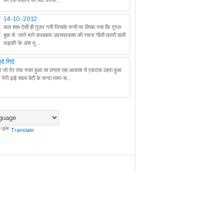
की एक कहानी का पाठ करक...
14-10-2012
कल शाम ऐसी ही गुज़र गयी जिसके पन्नों पर लिखा गया कि गूगल
बुक से जाने माने कथाकार उदयप्रकाश की रचना 'पीली छतरी वाली
लड़की' के अंश मु...
द गिर्द
ै ना जो देर तक रुका हुआ सा लगता रहा आकाश में एकटक ठहरा हुआ
ेरी ढ़ाई साला बेटी के चन्दा मामा-स...
Translate