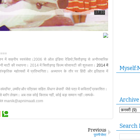
====
न में सक्रीय स्वयंसेवा।
2006 से ऑल इंडिया रेडियो,चित्तौड़गढ़ से अनौपचारिक
नी माटी
की स्थापना।
2014 में चित्तौड़गढ़ फ़िल्म सोसायटी की शुरुआत
।
2014 में
Myself:
ांस्कृतिक महोत्सवों में प्रतिभागिता।
अध्यापन के तौर पर हिंदी और इतिहास में
ंवदीया ,उम्मीद
और
पत्रिका सहित
विधान केसरी
जैसे पत्र में कविताएँ प्रकाशित।
से ब्लॉग
लेखन।
अब तक कोई किताब नहीं, कोई बड़ा सम्मान नहीं।
सम्पर्क-
Archive
मेल manik@apnimaati.com
Search 
Previous
पुरानी पोस्ट