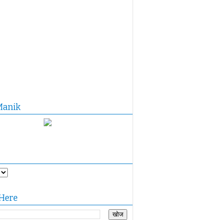
Manik
Here