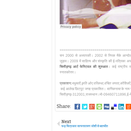
==================================
सन 2000 से अध्यापकी।
2002 से
स्पिक मैके
आन्दोल
जुड़ाव।
2009 में साहित्य और संस्कृति की ई-पत्रिका
अप
चित्तौड़गढ़ आर्ट फेस्टिवल की शुरुआत
।
कई राष्ट्रीय स
स्नातकोत्तर
।
प्रकाशन:
मधुमती
,
कृति ओर,
परिकथा,वंचित जनता,कौशिकी,स
कई आलेख छिटपुट जगह प्रकाशित।
माणिकनामा
के नाम 
चित्तौड़गढ़-312001,राजस्थान।
मो-09460711896,
ई-
Share:
Next
फड़ चित्रकार सत्यनारायण जोशी से बातचीत