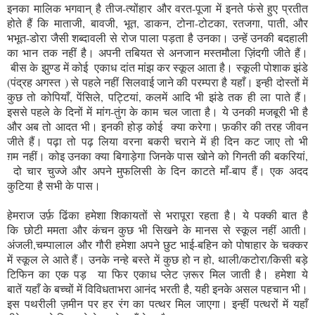
इनका मालिक भगवान् है तीज-त्योंहार और वरत-पूजा में इनते फंसे हुए प्रतीत
होते हैं कि माताजी, बावजी, भूत, डाकन, टोना-टोटका, रतजगा, पाती, और
भभूत-डोरा जैसी शब्दावली से रोज पाला पड़ता है उनका। उन्हें उनकी बदहाली
का भान तक नहीं है। अपनी तबियत से अनजान मस्तमौला ज़िंदगी जीते हैं।
बीस के झुण्ड में कोई एकाध दांत मांझ कर स्कूल आता है। स्कूली पोशाक झंडे
(पंद्रह अगस्त ) से पहले नहीं सिलवाई जाने की परम्परा है यहाँ। इन्ही दोस्तों में
कुछ तो कोपियाँ, पेंसिले, पट्टियां, कलमें आदि भी झंडे तक ही ला पाते हैं।
इससे पहले के दिनों में मांग-तुंग के काम चल जाता है। ये उनकी मजबूरी भी है
और अब तो आदत भी। इनकी होड़ कोई क्या करेगा। फ़कीर की तरह जीवन
जीते हैं। पढ़ा तो पढ़ लिया वरना बकरी चराने में ही दिन कट जाए तो भी
ग़म नहीं। कोइ उनका क्या बिगाड़ेगा जिनके पास खोने को गिनती की बकरियां,
दो चार चुज्जे और अपने मुफलिसी के दिन काटते माँ-बाप हैं। एक अदद
कुटिया है सभी के पास।
हेमराज उर्फ़ ढिंका हमेशा शिकायतों से भरापूरा रहता है। ये पक्की बात है
कि छोटी ममता और कंचन कुछ भी सिखने के मानस से स्कूल नहीं आती।
अंजली,चम्पालाल और गौरी हमेशा अपने छुट भाई-बहिन को पोषाहार के चक्कर
में स्कूल ले आते हैं। उनके नन्हे बस्ते में कुछ हो न हो, थाली/कटोरा/किसी बड़े
टिफिन का एक पड़ या फिर एकाध प्लेट ज़रूर मिल जाती है। हमेशा ये
बातें यहाँ के बच्चों में विविधताभरा आनंद भरती है, यही इनके असल पहचान भी।
इस पथरीली ज़मीन पर हर रंग का पत्थर मिल जाएगा। इन्हीं पत्थरों में यहाँ