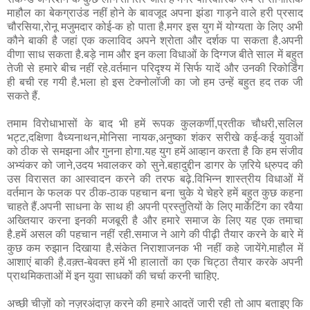
माहौल का बेकग्राउंड नहीं होने के बावजूद अपना झंडा गाड़ने वाले हरी प्रसाद
चौरसिया,रोनू मजुमदार कोई-क हो पाता है.मगर इस युग में योग्यता के लिए अभी
कौने बाकी है जहां एक कलाविद अपने श्रोता और दर्शक पा सकता है.अपनी
वीणा साध सकता है.बड़े नाम और इन कला विधाओं के दिग्गज बीते साल में बहुत
तेजी से हमारे बीच नहीं रहे.वर्तमान परिदृश्य में सिर्फ यादें और उनकी रिकोर्डिंग
ही बची रह गयी है.भला हो इस टेक्नोलॉजी का जो हम उन्हें बहुत हद तक जी
सकते हैं.
तमाम विरोधाभासों के बाद भी हमें रूपक कुलकर्णी,प्रतीक चौधरी,सलिल
भट्ट,दक्षिणा वैध्यनाथन,मोनिसा नायक,अनुष्का शंकर सरीखे कई-कई युवाओं
को ठीक से समझना और गुनना होगा.यह युग हमें आव्हान करता है कि हम संजीव
अभ्यंकर को जाने,उदय भवालकर को सुने.बहादुद्दीन डागर के ज़रिये ध्रुपद की
उस विरासत का आस्वादन करने की तरफ बढ़े.विभिन्न शास्त्रीय विधाओं में
वर्तमान के फलक पर ठीक-ठाक पहचान बना चुके ये चेहरे हमें बहुत कुछ कहना
चाहते हैं.अपनी साधना के साथ ही अपनी प्रस्तुतियों के लिए मार्केटिंग का रवैया
अख्तियार करना इनकी मजबूरी है और हमारे समाज के लिए यह एक तमाचा
है.हमें असल की पहचान नहीं रही.समाज ने आगे की पीढ़ी तैयार करने के बारे में
कुछ कम रुझान दिखाया है.संकेत निराशाजनक भी नहीं कहे जायेंगे.माहौल में
आशाएं बाकी है.वक़्त-बेवक्त हमें भी हालातों का एक चिट्ठा तैयार करके अपनी
प्राथमिकताओं में इन युवा साधकों की चर्चा करनी चाहिए.
अच्छी चीज़ों को नज़रअंदाज़ करने की हमारे आदतें जारी रही तो आप बताइए कि