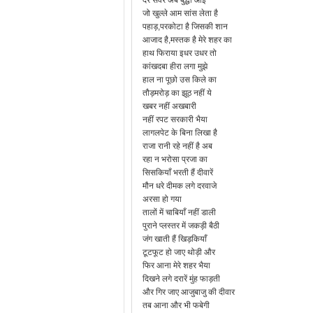
देर सवेर अब बुद्धी आई
जो खुल्ले आम सांस लेता है
पहाड़,परकोटा है जिसकी शान
आजाद है,मस्तक है मेरे शहर का
हाथ फिराया इधर उधर तो
कांखदबा हीरा लगा मुझे
हाल ना पूछो उस किले का
तौड़मरोड़ का झूठ नहीं ये
खबर नहीं अखबारी
नहीं रपट सरकारी भैया
लागलपेट के बिना लिखा है
राजा रानी रहे नहीं है अब
रहा न भरोसा प्रजा का
सिसकियाँ भरती हैं दीवारें
मौन धरे दीमक लगे दरवाजे
अरसा हो गया
तालों में चाबियाँ नहीं डाली
पुराने प्लस्तर में जकड़ी बैठी
जंग खाती हैं खिड़कियाँ
टूटफूट हो जाए थोड़ी और
फिर आना मेरे शहर भैया
दिखने लगे दरारें मुंह फाड़ती
और गिर जाए आजुबाजु की दीवार
तब आना और भी फबेगी