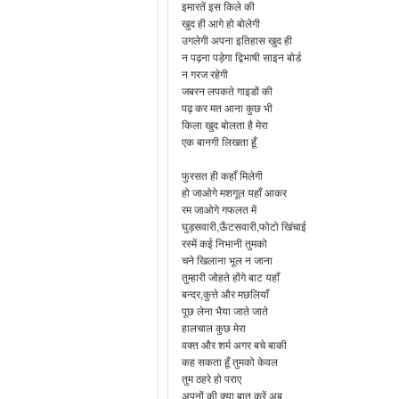
इमारतें इस किले की
खुद ही आगे हो बोलेगी
उगलेगी अपना इतिहास खुद ही
न पढ़ना पड़ेगा द्विभाषी साइन बोर्ड
न गरज रहेगी
जबरन लपकते गाइडों की
पढ़ कर मत आना कुछ भी
किला खुद बोलता है मेरा
एक बानगी लिखता हूँ
फुरसत ही कहाँ मिलेगी
हो जाओगे मशगूल यहाँ आकर
रम जाओगे गफलत में
घुड़सवारी,ऊँटसवारी,फोटो खिंचाई
रस्में कई निभानी तुमको
चने खिलाना भूल न जाना
तुम्हारी जोहते होंगे बाट यहाँ
बन्दर,कुत्ते और मछलियाँ
पूछ लेना भैया जाते जाते
हालचाल कुछ मेरा
वक्त और शर्म अगर बचे बाकी
कह सकता हूँ तुमको केवल
तुम ठहरे हो पराए
अपनों की क्या बात करें अब