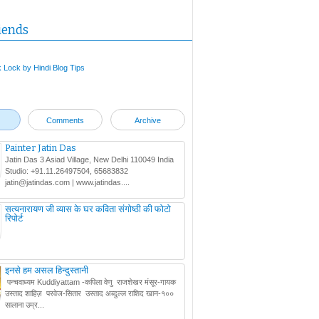
iends
Comments
Archive
Painter Jatin Das
Jatin Das 3 Asiad Village, New Delhi 110049 India
Studio: +91.11.26497504, 65683832
jatin@jatindas.com | www.jatindas....
सत्यनारायण जी व्यास के घर कविता संगोष्ठी की फोटो
रिपोर्ट
इनसे हम असल हिन्दुस्तानी
पन्चवाध्यम Kuddiyattam -कपिला वेणु राजशेखर मंसूर-गायक
उस्ताद शाहिज़ परवेज-सितार उस्ताद अब्दुल्ल राशिद खान-१००
सालाना उम्र...