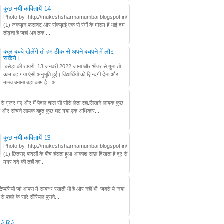
कुछ नयी कवितायेँ-14
Photo by http://mukeshsharmamumbai.blogspot.in/
(1) जकड़न,फसावट और संकड़ाई एक से रंगों के मौसम हैं भाई दम
तोड़ता है जहां अब तक ...
कल बच्चे खेलेंगे तो हम ठीक से अपने बचपने में लौट
सकेंगे।
बसेड़ा की डायरी, 13 जनवरी 2022 जाना और भीतर से गुना तो
काम बढ़ गया ऐसी अनुभूति हुई। विद्यार्थियों को ज़िन्दगी देना और
मानव बनाना बड़ा काम है। अ...
टे से गुज़र गए.और मैं पैदल चाल सी साँसे लेता रहा.लिखने लायक कुछ
ने और सोचने लायक बहुत कुछ घट गया.एक अधिकार...
कुछ नयी कवितायेँ-13
Photo by http://mukeshsharmamumbai.blogspot.in/
(1) छितराए बादलों के बीच हंसता हुआ आकाश साफ़ दिखता है दूर से
मगर दर्द की तहों का...
 टिप्पणियाँ जो आपस में सम्बन्ध रखती भी है और नहीं भी जबसे ये 'नया
से पहले के सारे सीरियल पुराने...
द गिर्द