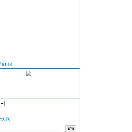
Manik
Here