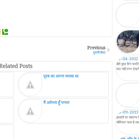
Previous
पुरानी पोस्ट
01-04-2012
बीते कुछ दिन फर्रा
Related Posts
घटा नहीं.मगर देख
पूरब का अपना रूतबा था
मैं अवेरता हूँ पत्थर
05-09-2013
हालातों पर सामान्य
सीरियल' चला है तब 
कविता-चाँद के इर्