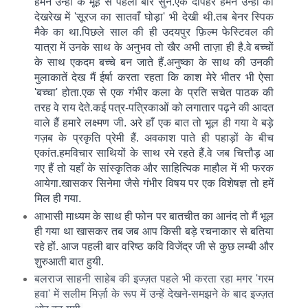
हमने उन्हीं के मूंह से पहली बार सुने.एक दोपहर हमने उन्हीं की
देखरेख में 'सूरज का सातवाँ घोड़ा' भी देखी थी.तब बेनर स्पिक
मैके का था.
पिछले साल की ही उदयपुर फ़िल्म फेस्टिवल की
यात्रा में उनके साथ के अनुभव तो खैर अभी ताज़ा ही है.वे बच्चों
के साथ एकदम बच्चे बन जाते हैं.अनुष्का के साथ की उनकी
मुलाकातें देख मैं ईर्षा करता रहता कि काश मेरे भीतर भी ऐसा
'बच्चा' होता.एक से एक गंभीर कला के प्रति सचेत पाठक की
तरह वे राय देते.कई पत्र-पत्रिकाओं को लगातार पढ़ने की आदत
वाले हैं हमारे लक्ष्मण जी. अरे हाँ एक बात तो भूल ही गया वे बड़े
गज़ब के प्रकृति प्रेमी हैं. अवकाश पाते ही पहाड़ों के बीच
एकांत.हमविचार साथियों के साथ रमे रहते हैं.वे जब चित्तौड़ आ
गए हैं तो यहाँ के सांस्कृतिक और साहित्यिक माहौल में भी फरक
आयेगा.खासकर सिनेमा जैसे गंभीर विषय पर एक विशेषज्ञ तो हमें
मिल ही गया.
आभासी माध्यम के साथ ही फोन पर बातचीत का आनंद तो मैं भूल
ही गया था खासकर तब जब आप किसी बड़े रचनाकार से बतिया
रहे हों. आज पहली बार वरिष्ठ कवि विजेंद्र जी से कुछ लम्बी और
शुरुआती बात हुयी.
बलराज साहनी साहेब की इज्ज़त पहले भी करता रहा मगर 'गरम
हवा' में सलीम मिर्ज़ा के रूप में उन्हें देखने-समझने के बाद इज्ज़त