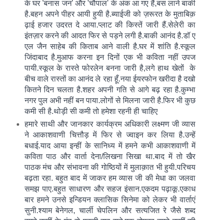
के घर 'बनास जन' और 'चौपाल' के अंक आ गए हैं,बस लाने बाकी
है.बहन अपने पीहर आयी हुयी है.ब्याईजी को ज़रूरत के मुताबिक़
ढ़ाई हजार उदरत दे आया.प्लाट की किस्तें जारी हैं.सेलेरी का
इंतज़ार करने की आदत फिर से पड़ने लगी है.बाकी आनंद है.डॉ ए
एल जैन साहेब की किताब आने वाली है.घर में शांति है.स्कूल
जिंदाबाद है.मुआफ करना इन दिनों एक भी कविता नहीं उपज
पायी.स्कूल के रास्ते फोरलेन बनना जारी है,लगे हाथ खेतों के
बीच वाले रास्तों का आनंद ले रहा हूँ.नया ईयरफोन खरीदा है दखो
कितने दिन चलता है.शहर अपनी गति से आगे बढ़ रहा है.कुम्भा
नगर पुल अभी नहीं बन पाया.लोगों से मिलना जारी है.फिर भी कुछ
कमी सी है.थोड़ी सी कमी तो हमेशा रहनी ही चाहिए
हमारे साथी और जानकार कार्यक्रम अधिकारी लक्ष्मण जी व्यास
ने आकाशवाणी चित्तौड़ में फिर से ज्वाइन कर लिया है.उन्हें
बधाई.याद आया इन्हीं के सानिध्य में हमने कभी आकाशवाणी में
कविता पाठ और वार्ता देना/लिखना सिखा था.बाद में तो खैर
पाठक मंच और संभा
वना की गोष्ठियों में मुलाक़ात भी हुयी.परिचय
बढ़ता रहा. बहुत बाद में जाकर हम व्यास जी की मेधा का जलवा
समझ पाए.बहुत साधारण और सहज इंसान.एकदम पढ़ाकू.एकाध
बार हमने उनसे इन्डियन क्लासिक सिनेमा को लेकर भी वार्ताएं
सुनी.श्याम बेनेगल, चार्ली चेपलिन और सत्यजित रे जैसे शब्द