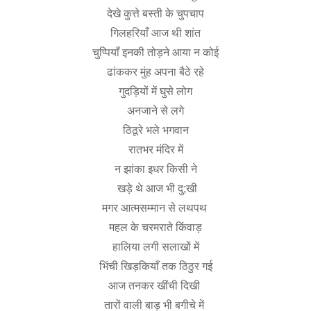
देखे
कुत्ते
बस्ती
के
चुपचाप
गिलहरियाँ
आज
थी
शांत
चुप्पियाँ
इनकी
तोड़ने
आया
न
कोई
ढांककर
मुंह
अपना
बैठे
रहे
गुदड़ियों
में
घुसे
लोग
अनजाने
से
लगे
ठिठूरे
भले
भगवान
रातभर
मंदिर
में
न
झांका
इधर
किसी
ने
खड़े
थे
आज
भी
दु
;
खी
मगर
आत्मसम्मान
से
लथपथ
महल
के
चरमराते
किंवाड़
हालिया
लगी
सलाखों
में
भिंची
खिड़कियाँ
तक
ठिठुर
गई
आज
तनकर
खींची
दिखी
तारों
वाली
बाड़
भी
बगीचे
में