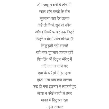
जो
मजबूरन
बनी
है
डोर
सी
महल
और
बस्ती
के
बीच
सुबकता
रहा
देर
तलक
कहे
तो
किसे
,
सुने
तो
कौन
आँगन
बिखरे
पत्थर
तक
ठिठुरे
ठिठुरे
न
बेशर्म
लोग
तनिक
भी
सिकुड़ती
रही
इमारतें
रही
मगर
चुपचाप
एकदम
गूंगी
शिवलिंग
भी
ठिठुरा
मंदिर
में
नंदी
तक
न
बक्शे
गए
हवा
के
थपेड़ों
से
झगड़ता
झंडा
भला
कब
तक
ठहरता
फट
ही
गया
इंतज़ार
में
लहराते
हुए
आया
न
कोई
बस्ती
से
इधर
मावठ
में
ठिठुरता
रहा
महल
रातभर