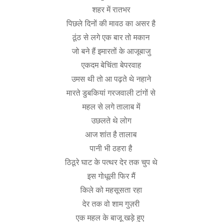
शहर
में
रातभर
पिछले
दिनों
की
मावठ
का
असर
है
ठूंठ
से
लगे
एक
बार
तो
मकान
जो
बने
हैं
इमारतों
के
आजूबाजु
एकदम
बेचिंता
बेपरवाह
उमस
थी
तो
आ
पढ़ते
थे
नहाने
मारते
डुबकियां
गरजवाली
टांगों
से
महल
से
लगे
तालाब
में
उछलते
थे
लोग
आज
शांत
है
तालाब
पानी
भी
ठहरा
है
ठिठूरे
घाट
के
पत्थर
देर
तक
चुप
थे
इस
गोधूली
फिर
मैं
किले
को
महसूसता
रहा
देर
तक
वो
शाम
गुज़री
एक
महल
के
बाजू
खड़े
हुए