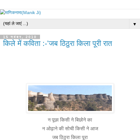
▼
15 नवंबर, 2010
किले में कविता :-'जब ठिठुरा किला पूरी रात
न
पूछा
किसी
ने
बिछोने
का
न
ओढ़ाने
की
सोची
किसी
ने
आज
जब
ठिठुरा
किला
पूरा