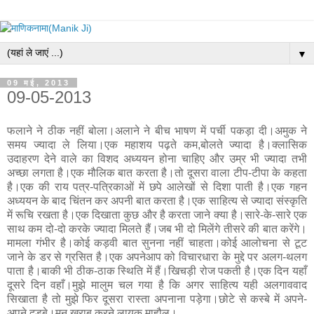
▼
09 मई, 2013
09-05-2013
फलाने ने ठीक नहीं बोला।अलाने ने बीच भाषण में पर्ची पकड़ा दी।अमुक ने
समय ज्यादा ले लिया।एक महाशय पढ़ते कम,बोलते ज्यादा है।क्लासिक
उदाहरण देने वाले का विशद अध्ययन होना चाहिए और उम्र भी ज्यादा तभी
अच्छा लगता है।एक मौलिक बात करता है।तो दूसरा वाला टीप-टीपा के कहता
है।एक की राय पत्र-पत्रिकाओं में छपे आलेखों से दिशा पाती है।एक गहन
अध्ययन के बाद चिंतन कर अपनी बात करता है।एक साहित्य से ज्यादा संस्कृति
में रूचि रखता है।एक दिखाता कुछ और है करता जाने क्या है।सारे-के-सारे एक
साथ कम दो-दो करके ज्यादा मिलते हैं।जब भी दो मिलेंगे तीसरे की बात करेंगे।
मामला गंभीर है।कोई कड़वी बात सुनना नहीं चाहता।कोई आलोचना से टूट
जाने के डर से ग्रसित है।एक अपनेआप को विचारधारा के मुद्दे पर अलग-थलग
पाता है।बाकी भी ठीक-ठाक स्थिति में हैं।खिचड़ी रोज पकती है।एक दिन यहाँ
दूसरे दिन वहाँ।मुझे मालुम चल गया है कि अगर साहित्य यही अलगाववाद
सिखाता है तो मुझे फिर दूसरा रास्ता अपनाना पड़ेगा।छोटे से कस्बे में अपने-
अपने दड़बे।मन खराब करने लायक माहौल।